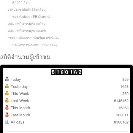
สภานักเรียน
งานประชาสัมพันธ์โรงเรียน
ช่อง Youtube : PB Channel
คลังภาพกิจกรรม(ระบบใหม่)
คลังภาพกิจกรรม(ระบบเก่า)
งานศิลปหัตถกรรมนักเรียน ครั้งที่ ๗๓
ประเภทการแข่งขันแยกหมวดหมู่
สถิติจำนวนผู้เข้าชม
Today
359
Yesterday
1653
This Week
359
Last Week
8146162
This Month
15853
Last Month
182011
All days
8160162