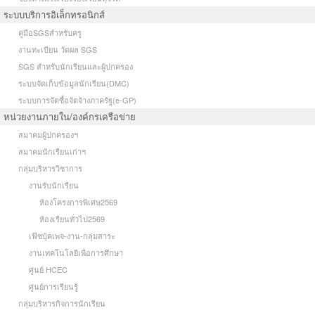
ระบบบริการอิเล็กทรอนิกส์
คู่มือSGSสำหรับครู
งานทะเบียน วัดผล SGS
SGS สำหรับนักเรียนและผู้ปกครอง
ระบบจัดเก็บข้อมูลนักเรียน(DMC)
ระบบการจัดซื้อจัดจ้างภาครัฐ(e-GP)
หน่วยงานภายใน/องค์กรเครือข่าย
สมาคมผู้ปกครองฯ
สมาคมนักเรียนเก่าฯ
กลุ่มบริหารวิชาการ
งานรับนักเรียน
ห้องโครงการพิเศษ2569
ห้องเรียนทั่วไป2569
เฟ๊ซบุ้คเพจ-งาน-กลุ่มสาระ
งานเทคโนโลยีเพื่อการศึกษา
ศูนย์ HCEC
ศูนย์การเรียนรู้
กลุ่มบริหารกิจการนักเรียน