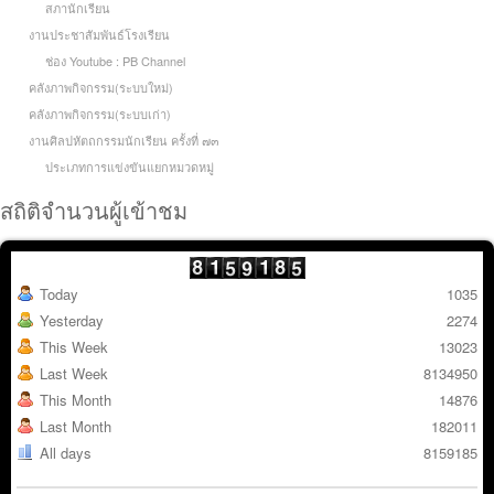
สภานักเรียน
งานประชาสัมพันธ์โรงเรียน
ช่อง Youtube : PB Channel
คลังภาพกิจกรรม(ระบบใหม่)
คลังภาพกิจกรรม(ระบบเก่า)
งานศิลปหัตถกรรมนักเรียน ครั้งที่ ๗๓
ประเภทการแข่งขันแยกหมวดหมู่
สถิติจำนวนผู้เข้าชม
Today
1035
Yesterday
2274
This Week
13023
Last Week
8134950
This Month
14876
Last Month
182011
All days
8159185