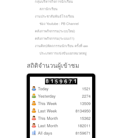
กลุ่มบริหารกิจการนักเรียน
สภานักเรียน
งานประชาสัมพันธ์โรงเรียน
ช่อง Youtube : PB Channel
คลังภาพกิจกรรม(ระบบใหม่)
คลังภาพกิจกรรม(ระบบเก่า)
งานศิลปหัตถกรรมนักเรียน ครั้งที่ ๗๓
ประเภทการแข่งขันแยกหมวดหมู่
สถิติจำนวนผู้เข้าชม
Today
1521
Yesterday
2274
This Week
13509
Last Week
8134950
This Month
15362
Last Month
182011
All days
8159671