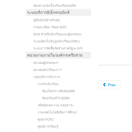
ช่องทางแจ้งเรื่องร้องเรียนทุจริต
ระบบบริการอิเล็กทรอนิกส์
คู่มือSGSสำหรับครู
งานทะเบียน วัดผล SGS
SGS สำหรับนักเรียนและผู้ปกครอง
ระบบจัดเก็บข้อมูลนักเรียน(DMC)
ระบบการจัดซื้อจัดจ้างภาครัฐ(e-GP)
หน่วยงานภายใน/องค์กรเครือข่าย
สมาคมผู้ปกครองฯ
สมาคมนักเรียนเก่าฯ
กลุ่มบริหารวิชาการ
งานรับนักเรียน
Prev
ห้องโครงการพิเศษ2569
ห้องเรียนทั่วไป2569
เฟ๊ซบุ้คเพจ-งาน-กลุ่มสาระ
งานเทคโนโลยีเพื่อการศึกษา
ศูนย์ HCEC
ศูนย์การเรียนรู้