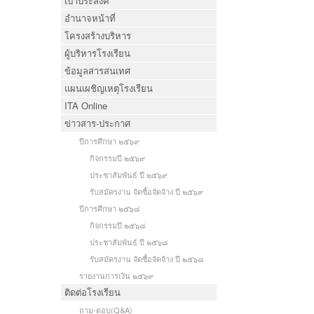
เป้าประสงค์
อำนาจหน้าที่
โครงสร้างบริหาร
ผู้บริหารโรงเรียน
ข้อมูลสารสนเทศ
แผนเผชิญเหตุโรงเรียน
ITA Online
ข่าวสาร-ประกาศ
ปีการศึกษา ๒๕๖๙
กิจกรรมปี ๒๕๖๙
ประชาสัมพันธ์ ปี ๒๕๖๙
รับสมัครงาน จัดซื้อจัดจ้าง ปี ๒๕๖๙
ปีการศึกษา ๒๕๖๘
กิจกรรมปี ๒๕๖๘
ประชาสัมพันธ์ ปี ๒๕๖๘
รับสมัครงาน จัดซื้อจัดจ้าง ปี ๒๕๖๘
รายงานการเงิน ๒๕๖๙
ติดต่อโรงเรียน
ถาม-ตอบ(Q&A)