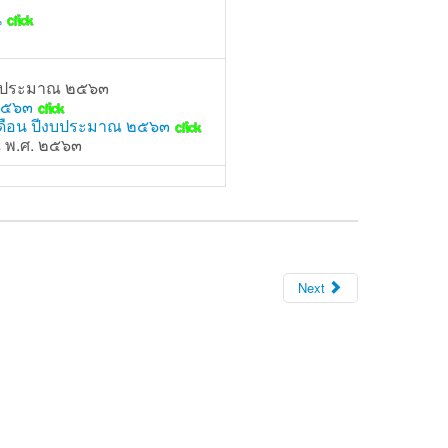
น
ปีงบประมาณ ๒๕๖๓
 ๒๕๖๓
ยเดือน ปีงบประมาณ ๒๕๖๓
ณ พ.ศ. ๒๕๖๓
Next